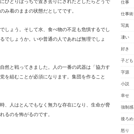
にひとりぼっちで置き去りにされたとしたらどうで
仕事
のみ着のままの状態だとしてです。
仕事術
写真
でしょう。そして水、食べ物の不足も危惧するでし
凄い
るでしょうか。いや普通の人であれば無理でしょ
好き
子ども
自然と戦ってきました。人の一番の武器は「協力す
字源
党を組むことが必須になります。集団を作ること
小説
幸せ
時、人はとんでもなく無力な存在になり、生命が脅
強制感
れるのを怖がるのです。
後ろめ
怒り