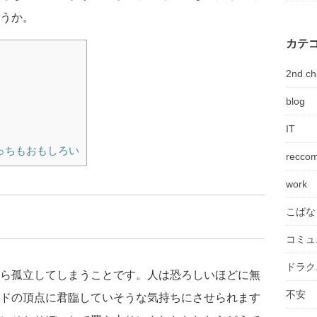
うか。
カテ
2nd ch
blog
IT
っちもおもしろい
recco
work
こばな
コミュ
ドラク
ら孤立してしまうことです。人は恐ろしいほどに無
不安
ドの頂点に君臨していそうな気持ちにさせられます