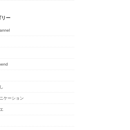
ゴリー
annel
mend
し
ニケーション
エ