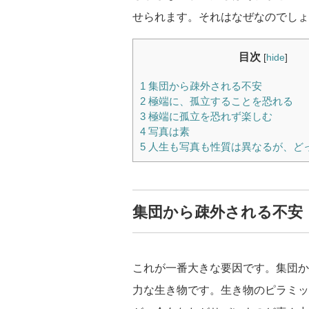
せられます。それはなぜなのでしょ
目次
[
hide
]
1
集団から疎外される不安
2
極端に、孤立することを恐れる
3
極端に孤立を恐れず楽しむ
4
写真は素
5
人生も写真も性質は異なるが、ど
集団から疎外される不安
これが一番大きな要因です。集団か
力な生き物です。生き物のピラミッ