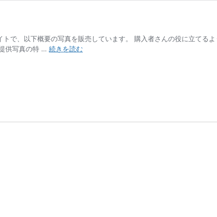
サイトで、以下概要の写真を販売しています。 購入者さんの役に立てるよ
写
 提供写真の特 …
続きを読む
真
素
材
の
販
売