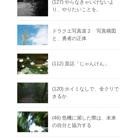
(127) やらなきゃいけないよ
り、やりたいことを。
ドラクエ写真道２ 写真構図
と、勇者の正体
(112) 昔話「じゃんけん」
(120) ホイミなしで、全クリで
きるか
(46) 危機に瀕した際は、未来
の自分と協力する