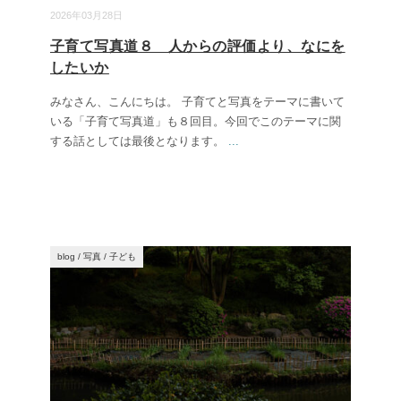
2026年03月28日
子育て写真道８ 人からの評価より、なにを
したいか
みなさん、こんにちは。 子育てと写真をテーマに書いて
いる「子育て写真道」も８回目。今回でこのテーマに関
する話としては最後となります。
...
blog
/
写真
/
子ども