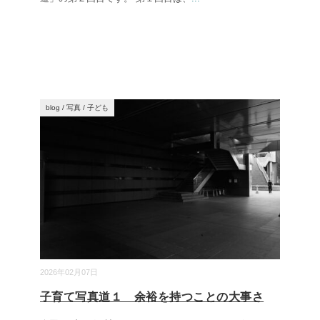
blog
/
写真
/
子ども
2026年02月07日
子育て写真道１ 余裕を持つことの大事さ