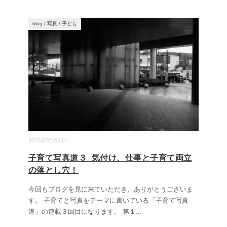
blog
/
写真
/
子ども
2026年02月21日
子育て写真道３_気付け、仕事と子育て両立
の落とし穴！
今回もブログを見に来ていただき、ありがとうございま
す。 子育てと写真をテーマに書いている「子育て写真
道」の連載３回目になります。 第１
...