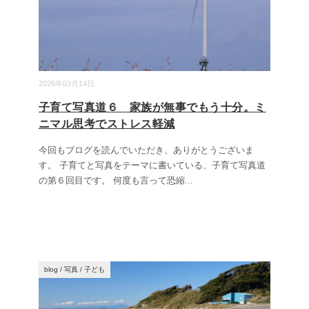
2026年03月14日
子育て写真道６ 家族が無事でもう十分。ミ
ニマル思考でストレス軽減
今回もブログを読んでいただき、ありがとうございま
す。 子育てと写真をテーマに書いている、子育て写真道
の第６回目です。 何度も言って恐縮
...
blog
/
写真
/
子ども