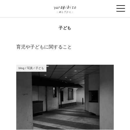
子ども
育児や子どもに関すること
blog
/
写真
/
子ども