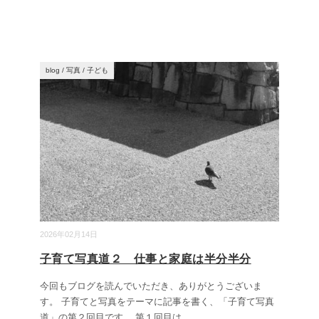
blog
/
写真
/
子ども
2026年02月14日
子育て写真道２ 仕事と家庭は半分半分
今回もブログを読んでいただき、ありがとうございま
す。 子育てと写真をテーマに記事を書く、「子育て写真
道」の第２回目です。 第１回目は、
...