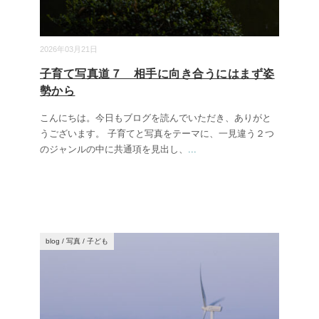
2026年03月21日
子育て写真道７ 相手に向き合うにはまず姿
勢から
こんにちは。今日もブログを読んでいただき、ありがと
うございます。 子育てと写真をテーマに、一見違う２つ
のジャンルの中に共通項を見出し、
...
blog
/
写真
/
子ども