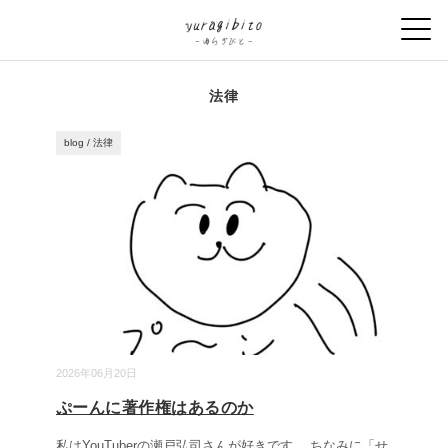
法律
blog
/
法律
2026年06月20日
ぷーんに著作権はあるのか
私はYouTuberの瀬戸弘司さんが好きです。 ちなみに「せ