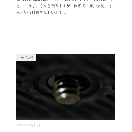
と こうじ」さんと読みますが、同名で「瀬戸康史」さ
んという俳優さんもいます
...
blog
/
法律
2024年04月13日