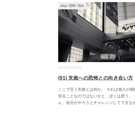
blog
/
恐怖
/
悩み
2023年10月14日
(91) 失敗への恐怖との向き合い方
ここで言う失敗とは何か。 それは他人の期
切ることなのではないかと、ぼくは思う。 
ん、自分がやろうとチャレンジしてできな