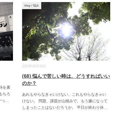
blog
/
悩み
2023年05月06日
(68) 悩んで苦しい時は、どうすればいい
のか？
待を裏
もちろ
あれもやらなきゃいけない、これもやらなきゃい
かっ
...
けない。 問題、課題が山積みで、もう嫌になって
しまったことはないだろうか。 平日が終わり休
...