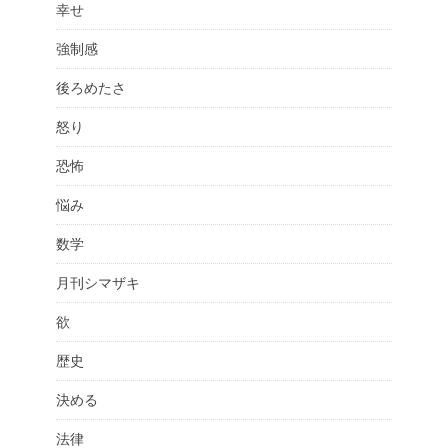
幸せ
強制感
後ろめたさ
怒り
恐怖
悩み
数学
月刊シマザキ
欲
歴史
決める
法律