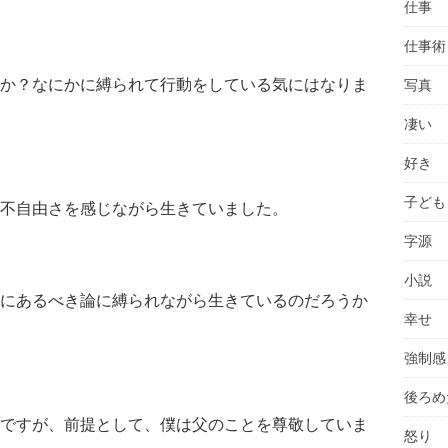
仕事
仕事術
か？なにかに縛られて行動をしている気にはなりま
写真
凄い
好き
子ども
不自由さを感じながら生きていました。
字源
小説
にあるべき論に縛られながら生きているのだろうか
幸せ
強制感
後ろめ
ですが、前提として、僕は父のことを尊敬していま
怒り