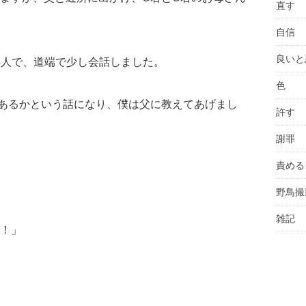
直す
自信
良いと
4人で、道端で少し会話しました。
色
あるかという話になり、僕は父に教えてあげまし
許す
謝罪
責める
野鳥撮
雑記
！」