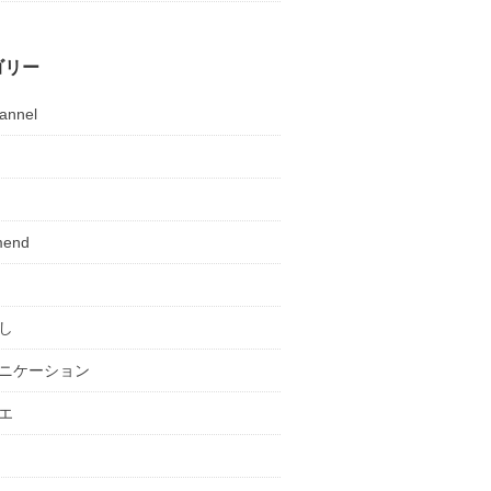
ゴリー
annel
mend
し
ニケーション
エ