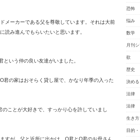
恐怖
悩み
ドメーカーである父を尊敬しています。それは大前
に読み進んでもらいたいと思います。
数学
月刊シ
欲
君という仲の良い友達がいました。
歴史
O君の家はおそらく貸し屋で、かなり年季の入った
決める
法律
法律
君のことが大好きで、すっかり心を許していまし
生き方
目的・
ますが、父と近所に出かけ、O君とO君のお母さん