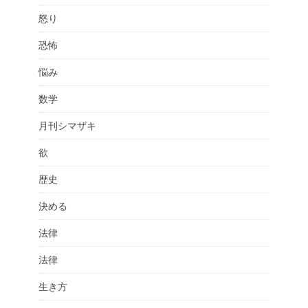
怒り
恐怖
悩み
数学
月刊シマザキ
欲
歴史
決める
法律
法律
生き方