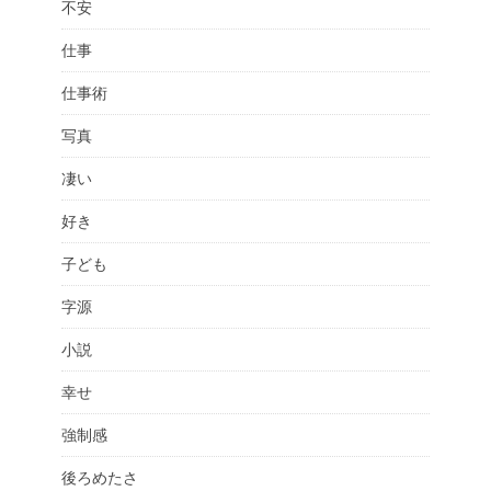
不安
仕事
仕事術
写真
凄い
好き
子ども
字源
小説
幸せ
強制感
後ろめたさ