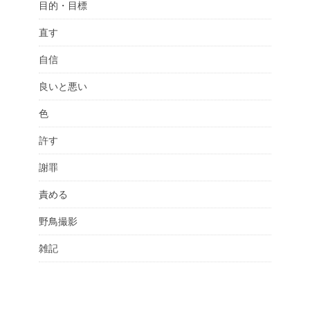
目的・目標
直す
自信
良いと悪い
色
許す
謝罪
責める
野鳥撮影
雑記