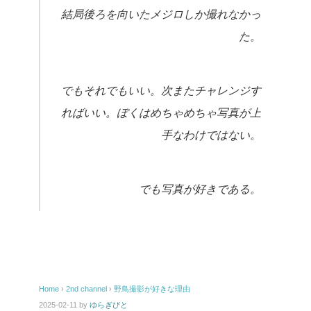
結局後ろを向いたメジロしか撮れなかっ
た。
でもそれでもいい。次またチャレ
ンジす
ればいい。ぼくは
めちゃめちゃ写真が上
手なわけではない。
でも写真が好きである。
Home
›
2nd channel
›
野鳥撮影が好きな理由
2025-02-11
by
ゆらぎびと