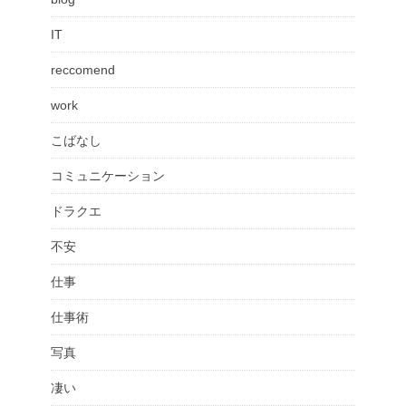
IT
reccomend
work
こばなし
コミュニケーション
ドラクエ
不安
仕事
仕事術
写真
凄い