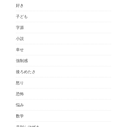
好き
子ども
字源
小説
幸せ
強制感
後ろめたさ
怒り
恐怖
悩み
数学
月刊シマザキ