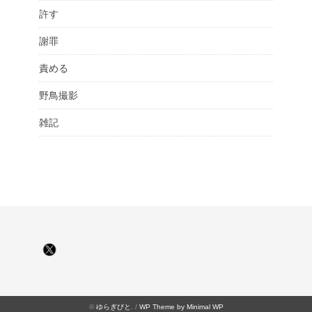
許す
謝罪
責める
野鳥撮影
雑記
©
ゆらぎびと
. /
WP Theme by Minimal WP