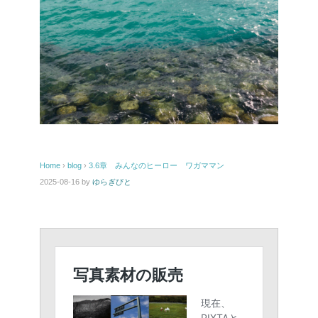
Home
›
blog
›
3.6章 みんなのヒーロー ワガママン
2025-08-16
by
ゆらぎびと