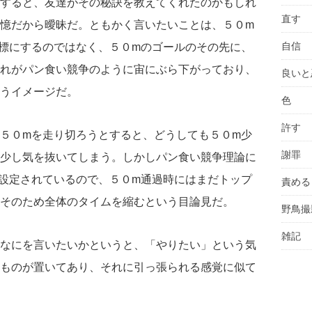
すると、友達がその秘訣を教えてくれたのかもしれ
直す
憶だから曖昧だ。ともかく言いたいことは、５０m
自信
標にするのではなく、５０mのゴールのその先に、
れがパン食い競争のように宙にぶら下がっており、
良いと
うイメージだ。
色
許す
５０mを走り切ろうとすると、どうしても５０m少
謝罪
少し気を抜いてしまう。しかしパン食い競争理論に
設定されているので、５０m通過時にはまだトップ
責める
そのため全体のタイムを縮むという目論見だ。
野鳥撮
雑記
なにを言いたいかというと、「やりたい」という気
ものが置いてあり、それに引っ張られる感覚に似て