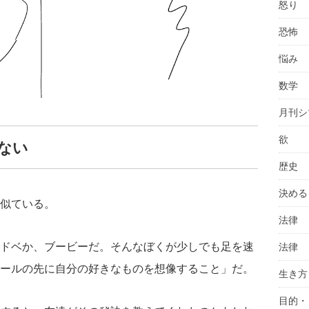
怒り
恐怖
悩み
数学
月刊シ
欲
ない
歴史
決める
似ている。
法律
ドベか、ブービーだ。そんなぼくが少しでも足を速
法律
ールの先に自分の好きなものを想像すること」だ。
生き方
目的・