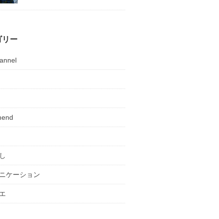
ゴリー
annel
mend
し
ニケーション
エ