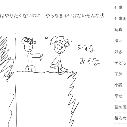
仕事
はやりたくないのに、やらなきゃいけないそんな状
仕事術
写真
凄い
好き
子ども
字源
小説
幸せ
強制感
後ろめ