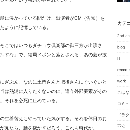
シャルという番組がやられていた。
船に浸かっている間だけ、出演者がCM（告知）を
カテ
たように記憶している。
2nd ch
そこではいつもダチョウ倶楽部の御三方が出演さ
blog
押すな」で、結局ドボンと落とされる、あの芸が披
IT
recco
work
にざぶん。なのに土門さんと肥後さんにぐいぐいと
当は熱湯に入りたくないのに、違う外部要素がその
こばな
。それを必死に止めている。
コミュ
ドラク
の生着替えもやっていた気がする。それを休日のお
不安
が見たら、腰を抜かすだろう。これも時代か。